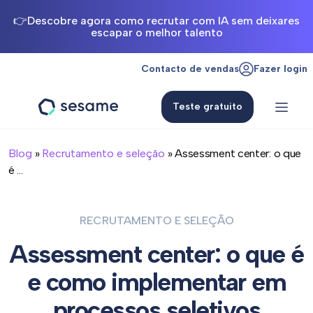
👉Descobre agora como recrutar com IA sem deixares
escapar o melhor talento
Contacto de vendas
Fazer login
Teste gratuito
Sesame
HR
Blog
»
Recrutamento e seleção
» Assessment center: o que
é ...
RECRUTAMENTO E SELEÇÃO
Assessment center: o que é
e como implementar em
processos seletivos