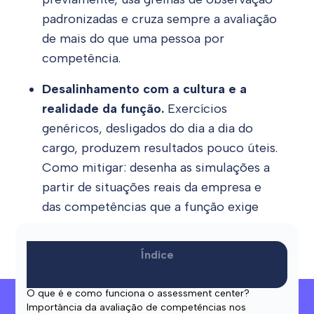
padronizadas e cruza sempre a avaliação
de mais do que uma pessoa por
competência.
Desalinhamento com a cultura e a
realidade da função.
Exercícios
genéricos, desligados do dia a dia do
cargo, produzem resultados pouco úteis.
Como mitigar
: desenha as simulações a
partir de situações reais da empresa e
das competências que a função exige
mesmo.
Índice
Experiência do candidato.
Um processo
longo e mal comunicado pode afastar
O que é e como funciona o assessment center?
bons profissionais.
Como mitigar
: explica
Precisa de ajuda?
Importância da avaliação de competências nos