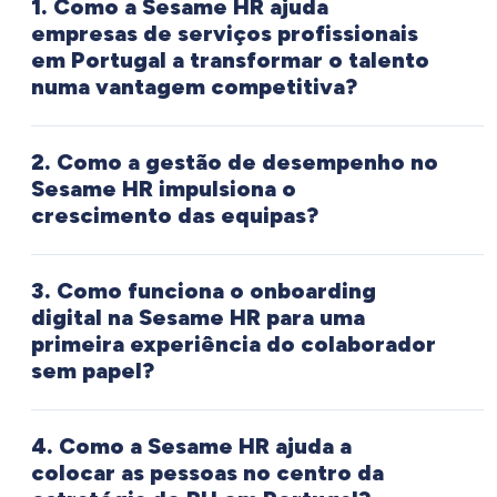
1. Como a Sesame HR ajuda
empresas de serviços profissionais
em Portugal a transformar o talento
numa vantagem competitiva?
Nas empresas de serviços profissionais,
consultoria, auditoria, engenharia, arquitetura,
2. Como a gestão de desempenho no
jurídico, o talento é o principal ativo. A gestão
Sesame HR impulsiona o
crescimento das equipas?
desse talento, o seu desenvolvimento, a sua
A gestão do desempenho é um dos
avaliação e a sua retenção, é uma vantagem
processos de RH mais estratégicos nas
competitiva crítica.
3. Como funciona o onboarding
organizações enterprise.
A Sesame HR
digital na Sesame HR para uma
primeira experiência do colaborador
oferece um módulo de avaliação de
A Sesame HR permite desenhar processos de
sem papel?
desempenho flexível e configurável, que
avaliação de desempenho adaptados à
O processo de integração de um novo
permite desenhar processos adaptados à
cultura de cada empresa: avaliações 360°,
colaborador é um dos momentos mais
4. Como a Sesame HR ajuda a
cultura e aos objetivos de cada
avaliações por competências, objetivos OKR
críticos na sua relação com a empresa. Um
colocar as pessoas no centro da
organização.
ou avaliações por projeto. Os resultados são