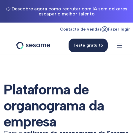
👉Descobre agora como recrutar com IA sem deixares
escapar o melhor talento
Contacto de vendas
Fazer login
Teste gratuito
Sesame
HR
Plataforma de
organograma da
empresa