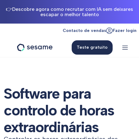
👉Descobre agora como recrutar com IA sem deixares
escapar o melhor talento
Contacto de vendas
Fazer login
Teste gratuito
Sesame
HR
Software para
controlo de horas
extraordinárias