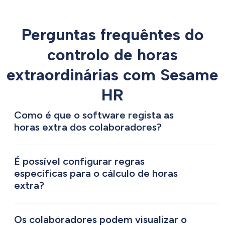
Perguntas frequêntes do
controlo de horas
extraordinárias com Sesame
HR
Como é que o software regista as
horas extra dos colaboradores?
A Sesame HR regista automaticamente as
horas extra com base nos horários definidos e
É possível configurar regras
nos registos de entrada e saída dos
específicas para o cálculo de horas
extra?
colaboradores. Sempre que o tempo de
Sim. Podes personalizar as regras de cálculo
trabalho ultrapassa o previsto, o sistema
de horas extra de acordo com as políticas da
identifica e contabiliza esse excedente como
Os colaboradores podem visualizar o