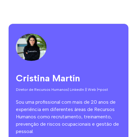
Cristina Martín
Diretor de Recursos Humanos
| LinkedIn |
| Web |
+post
Sou uma profissional com mais de 20 anos de
experiência em diferentes áreas de Recursos
Humanos como recrutamento, treinamento,
prevenção de riscos ocupacionais e gestão de
pessoal.