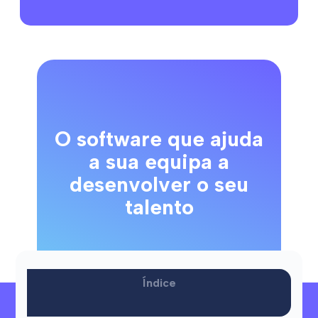
O software que ajuda
a sua equipa a
desenvolver o seu
talento
Teste gratuito
Índice
Precisa de ajuda?