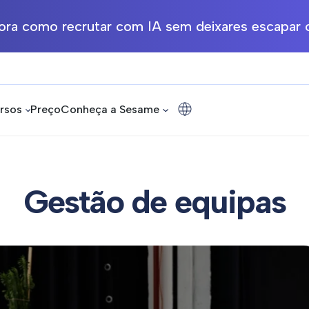
ra como recrutar com IA sem deixares escapar o
rsos
Preço
Conheça a Sesame
Gestão de equipas