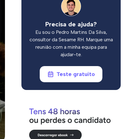
Precisa de ajuda?
Eu sou o Pedro Martins Da Silva,
consultor da Sesame RH. Marque uma
reunião com a minha equipa para
ajudar-te.
Teste gratuito