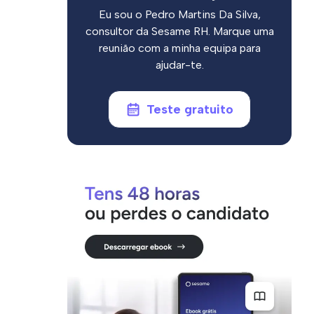
Eu sou o Pedro Martins Da Silva,
consultor da Sesame RH. Marque uma
reunião com a minha equipa para
ajudar-te.
Teste gratuito