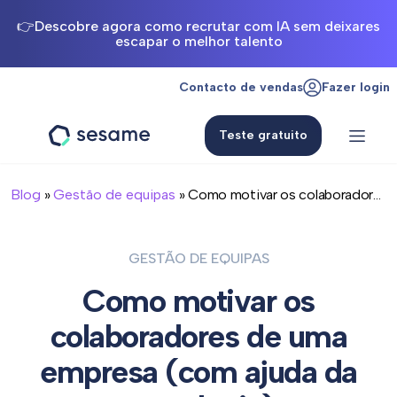
👉Descobre agora como recrutar com IA sem deixares
escapar o melhor talento
Contacto de vendas
Fazer login
Teste gratuito
Sesame
HR
Blog
»
Gestão de equipas
» Como motivar os colaborador...
GESTÃO DE EQUIPAS
Como motivar os
colaboradores de uma
empresa (com ajuda da