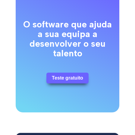
O software que ajuda
a sua equipa a
desenvolver o seu
talento
Teste gratuito