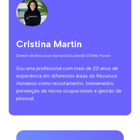
Cristina Martín
Diretor de Recursos Humanos
| LinkedIn |
| Web |
+post
Sou uma profissional com mais de 20 anos de
experiência em diferentes áreas de Recursos
Humanos como recrutamento, treinamento,
prevenção de riscos ocupacionais e gestão de
pessoal.