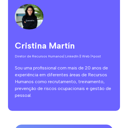
Cristina Martín
Diretor de Recursos Humanos
| LinkedIn |
| Web |
+post
Sou uma profissional com mais de 20 anos de
experiência em diferentes áreas de Recursos
Humanos como recrutamento, treinamento,
prevenção de riscos ocupacionais e gestão de
pessoal.