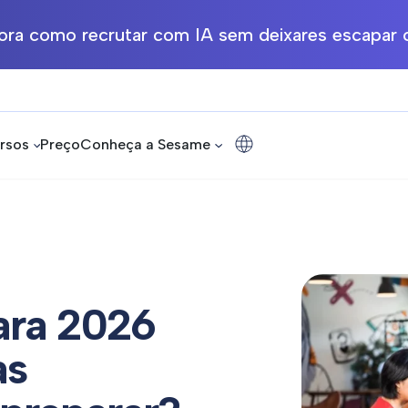
ra como recrutar com IA sem deixares escapar o
rsos
Preço
Conheça a Sesame
ara 2026
as