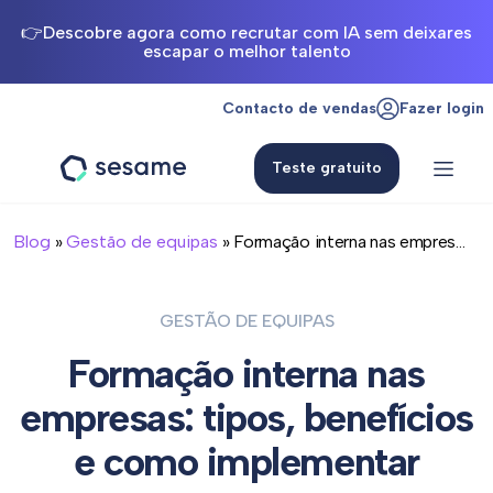
👉Descobre agora como recrutar com IA sem deixares
escapar o melhor talento
Contacto de vendas
Fazer login
Teste gratuito
Sesame
HR
Blog
»
Gestão de equipas
» Formação interna nas empres...
GESTÃO DE EQUIPAS
Formação interna nas
empresas: tipos, benefícios
e como implementar