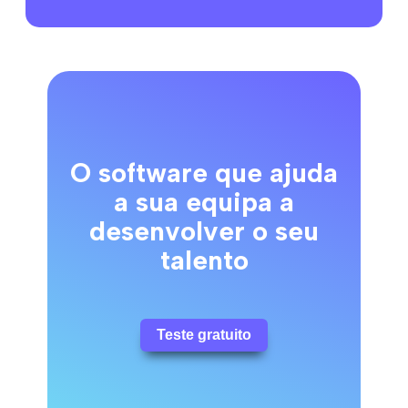
O software que ajuda
a sua equipa a
desenvolver o seu
talento
Teste gratuito