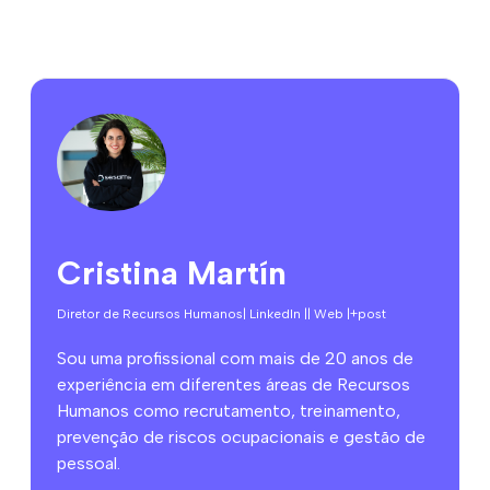
Cristina Martín
Diretor de Recursos Humanos
| LinkedIn |
| Web |
+post
Sou uma profissional com mais de 20 anos de
experiência em diferentes áreas de Recursos
Humanos como recrutamento, treinamento,
prevenção de riscos ocupacionais e gestão de
pessoal.