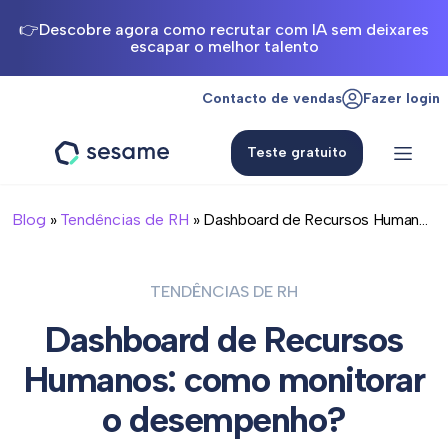
👉Descobre agora como recrutar com IA sem deixares
escapar o melhor talento
Contacto de vendas
Fazer login
Teste gratuito
Sesame
HR
Blog
»
Tendências de RH
» Dashboard de Recursos Human...
TENDÊNCIAS DE RH
Dashboard de Recursos
Humanos: como monitorar
o desempenho?