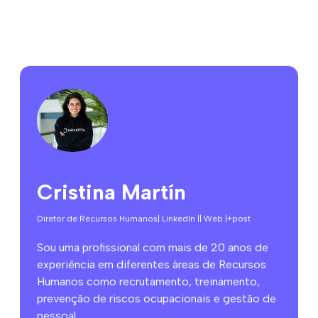
Cristina Martín
Diretor de Recursos Humanos
| LinkedIn |
| Web |
+post
Sou uma profissional com mais de 20 anos de
experiência em diferentes áreas de Recursos
Humanos como recrutamento, treinamento,
prevenção de riscos ocupacionais e gestão de
pessoal.