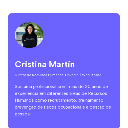
Cristina Martín
Diretor de Recursos Humanos
| LinkedIn |
| Web |
+post
Sou uma profissional com mais de 20 anos de
experiência em diferentes áreas de Recursos
Humanos como recrutamento, treinamento,
prevenção de riscos ocupacionais e gestão de
pessoal.