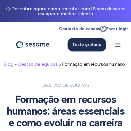
👉Descobre agora como recrutar com IA sem deixares
escapar o melhor talento
Contacto de vendas
Fazer login
Teste gratuito
Sesame
HR
Blog
»
Gestão de equipas
» Formação em recursos humano...
GESTÃO DE EQUIPAS
Formação em recursos
humanos: áreas essenciais
e como evoluir na carreira