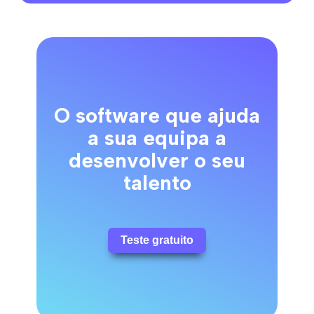
O software que ajuda
a sua equipa a
desenvolver o seu
talento
Teste gratuito