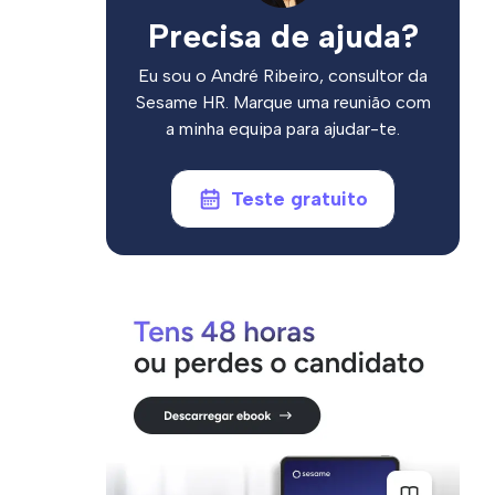
Precisa de ajuda?
Eu sou o André Ribeiro, consultor da
Sesame HR. Marque uma reunião com
a minha equipa para ajudar-te.
Teste gratuito