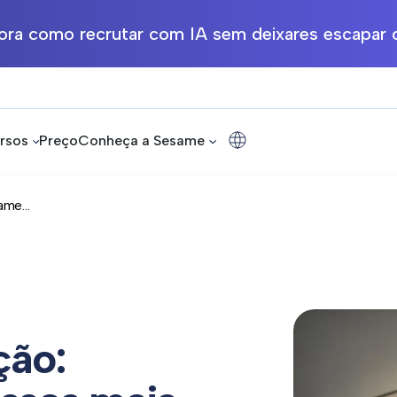
ra como recrutar com IA sem deixares escapar o
rsos
Preço
Conheça a Sesame
me...
ção: