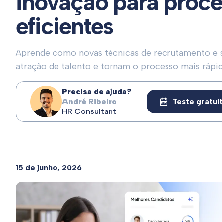
inovação para proc
eficientes
Aprende como novas técnicas de recrutamento e 
atração de talento e tornam o processo mais rápid
Precisa de ajuda?
André Ribeiro
Teste gratui
HR Consultant
15 de junho, 2026