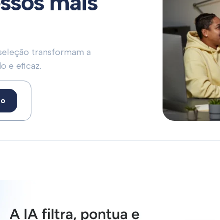
essos mais
seleção transformam a
o e eficaz.
to