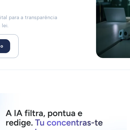
tal para a transparência
lei.
to