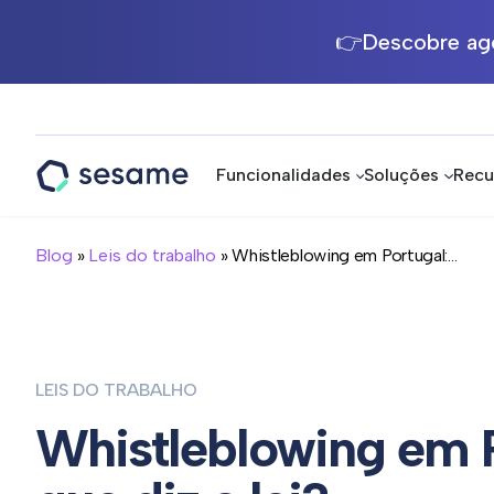
👉Descobre ago
Funcionalidades
Soluções
Recu
Sesame
HR
Blog
»
Leis do trabalho
» Whistleblowing em Portugal:...
LEIS DO TRABALHO
Whistleblowing em P