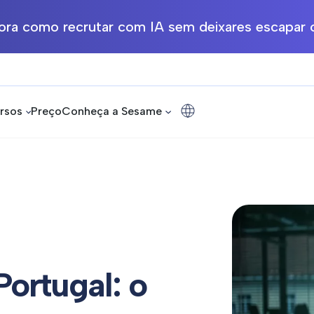
ra como recrutar com IA sem deixares escapar o
rsos
Preço
Conheça a Sesame
ortugal: o