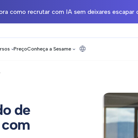
ra como recrutar com IA sem deixares escapar o
rsos
Preço
Conheça a Sesame
.
do de
r com