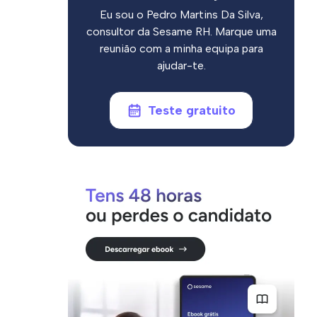
Eu sou o Pedro Martins Da Silva,
consultor da Sesame RH. Marque uma
reunião com a minha equipa para
ajudar-te.
Teste gratuito