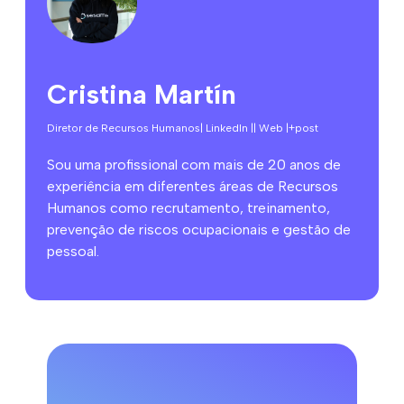
Cristina Martín
Diretor de Recursos Humanos
| LinkedIn |
| Web |
+post
Sou uma profissional com mais de 20 anos de
experiência em diferentes áreas de Recursos
Humanos como recrutamento, treinamento,
prevenção de riscos ocupacionais e gestão de
pessoal.