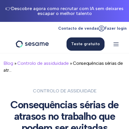
👉Descobre agora como recrutar com IA sem deixares
escapar o melhor talento
Contacto de vendas
Fazer login
Teste gratuito
Sesame
HR
Blog
»
Controlo de assiduidade
» Consequências sérias de
atr...
CONTROLO DE ASSIDUIDADE
Consequências sérias de
atrasos no trabalho que
podem ser evitadas