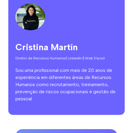
Cristina Martín
Diretor de Recursos Humanos
| LinkedIn |
| Web |
+post
Sou uma profissional com mais de 20 anos de
experiência em diferentes áreas de Recursos
Humanos como recrutamento, treinamento,
prevenção de riscos ocupacionais e gestão de
pessoal.