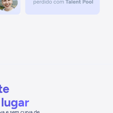
te
 lugar
va e sem curva de