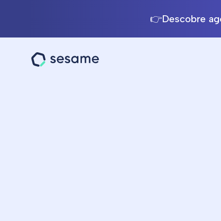
👉Descobre ago
Sesame
HR