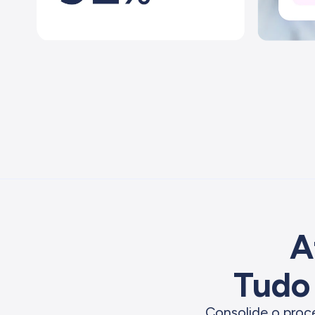
A
Tudo 
Consolide o proc