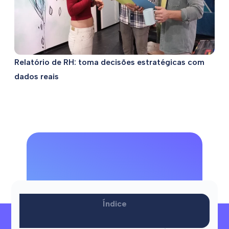
Relatório de RH: toma decisões estratégicas com
dados reais
O software que ajuda
a sua equipa a
Índice
Precisa de ajuda?
desenvolver o seu