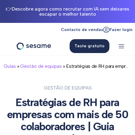
👉Descobre agora como recrutar com IA sem deixares
escapar o melhor talento
Contacto de vendas
Fazer login
Teste gratuito
Sesame
HR
Guías
»
Gestão de equipas
» Estratégias de RH para empr...
GESTÃO DE EQUIPAS
Estratégias de RH para
empresas com mais de 50
colaboradores | Guia