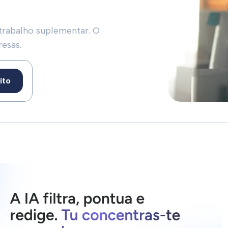
trabalho suplementar. O
resas.
ito