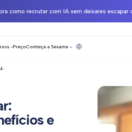
ra como recrutar com IA sem deixares escapar o
rsos
Preço
Conheça a Sesame
...
r:
efícios e