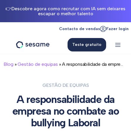
👉Descobre agora como recrutar com IA sem deixares
escapar o melhor talento
Contacto de vendas
Fazer login
Teste gratuito
Sesame
HR
Blog
»
Gestão de equipas
» A responsabilidade da empre...
GESTÃO DE EQUIPAS
A responsabilidade da
empresa no combate ao
bullying Laboral