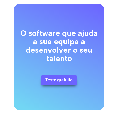
O software que ajuda
a sua equipa a
desenvolver o seu
talento
Teste gratuito