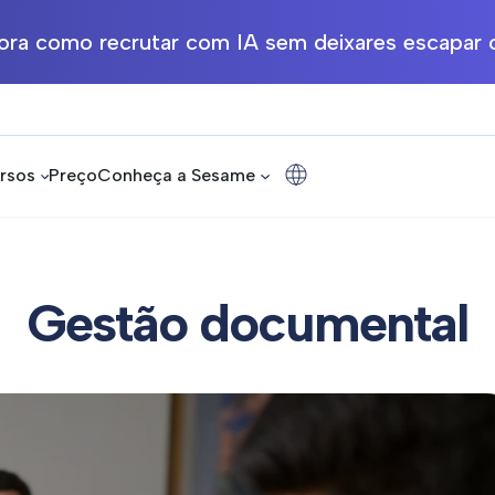
ra como recrutar com IA sem deixares escapar o
rsos
Preço
Conheça a Sesame
Gestão documental