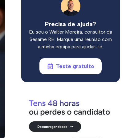
Precisa de ajuda?
Eu sou o Walter Moreira, consultor da
Sesame RH. Marque uma reunião com
a minha equipa para ajudar-te.
Teste gratuito