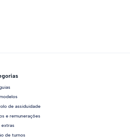
gorias
guias
 modelos
olo de assiduidade
ios e remunerações
 extras
o de turnos