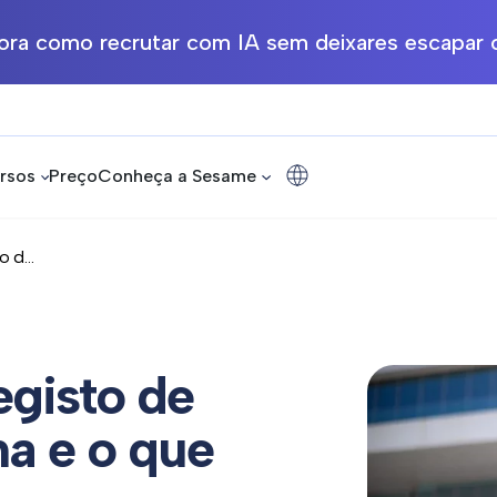
ra como recrutar com IA sem deixares escapar o
rsos
Preço
Conheça a Sesame
 d...
egisto de
a e o que