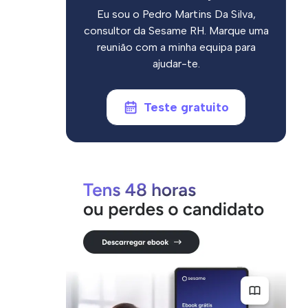
Eu sou o Pedro Martins Da Silva,
consultor da Sesame RH. Marque uma
reunião com a minha equipa para
ajudar-te.
Teste gratuito