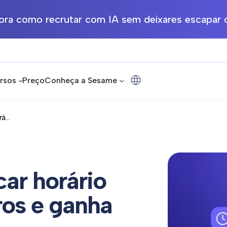
ra como recrutar com IA sem deixares escapar o
rsos
Preço
Conheça a Sesame
...
car horário
rros e ganha