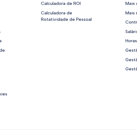
Calculadora de ROI
Mais 
Calculadora de
Mais
Rotatividade de Pessoal
Contr
s
Salár
a
Horas
ade
Gestã
Gestã
Gestã
kies